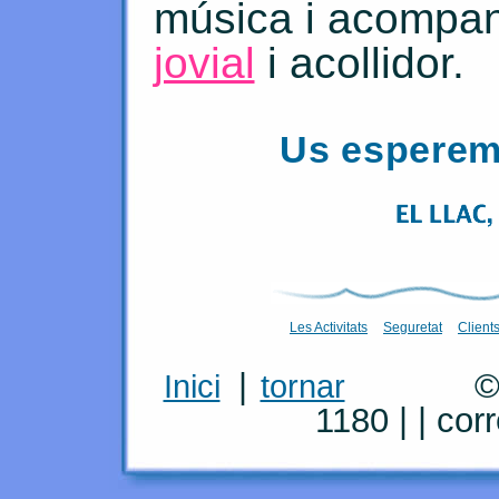
música i acompa
jovial
i acollidor.
Us esperem 
Les Activitats
Seguretat
Client
|
©
Inici
tornar
1180 | |
cor