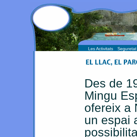
saltar
Les Activitats
Seguretat
Des de 1
Mingu Esp
ofereix a
un espai 
possibilit